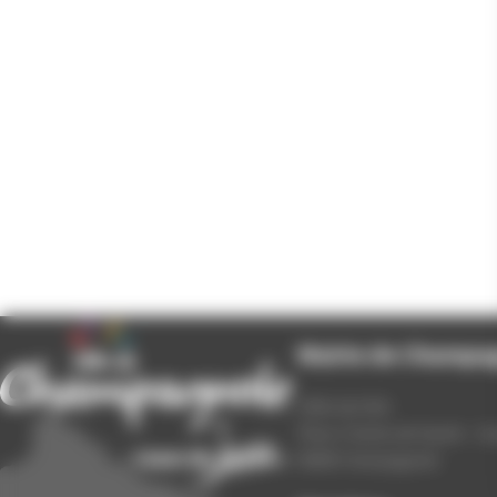
Mairie de Champa
Hôtel de Ville
Place Charles de Gaulle - 3
39300 Champagnole