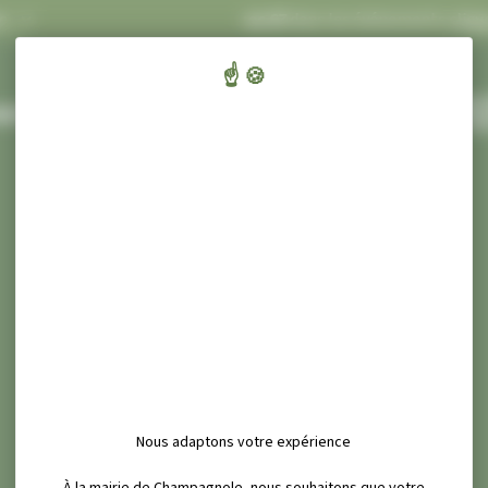
FLASH INFOS
Concert Ecluses 67
dans les événements
cliquez-ic
ENFANTS,
CULT
AIRIE ET SERVICES
ÉDUCATION ET JEUNESSE
SPORT ET
Nous adaptons votre expérience