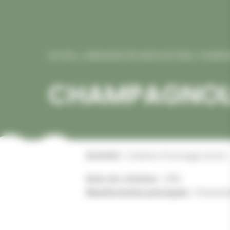
ACCUEIL
/
ANNUAIRE DES ASSOCIATIONS
/
CHAMPA
CHAMPAGNOLE
Activité :
Création d’ouvrages écrits.
Date de création :
1991
Manifestation principale :
Présentat