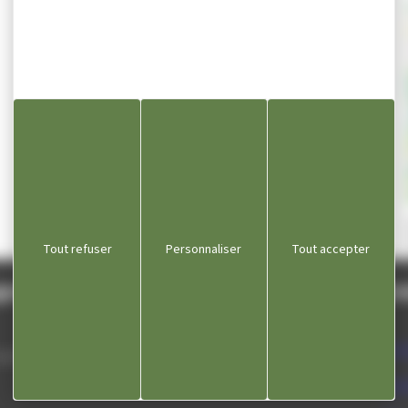
Email n
Ap
Tout refuser
Personnaliser
Tout accepter
gnole
Lie
Com
 septembre
Dépa