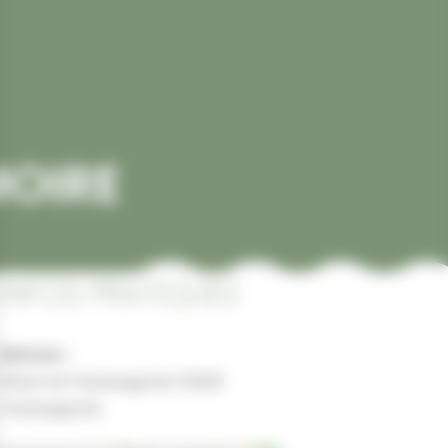
OIRE
INFOS PRATIQUES
Adresse :
Mairie de Champagnole 39300
Champagnole