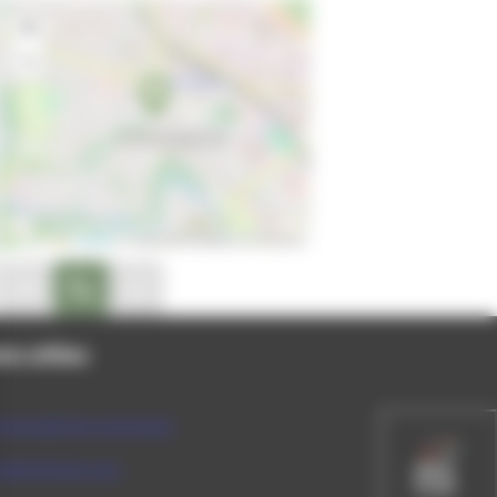
+
−
Leaflet
|
© OpenStreetMap contributors
on disponible
peler au 03 84 52 04 38
Site internet non disponible
ns utiles
munauté de communes
rtement du Jura