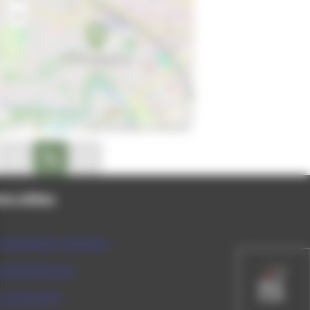
−
Leaflet
|
© OpenStreetMap contributors
on disponible
peler au 03 84 53 01 29
Site internet non disponible
ns utiles
munauté de communes
rtement du Jura
ce du tourisme