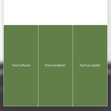
Email n
Ap
Tout refuser
Personnaliser
Tout accepter
gnole
Lie
Com
 septembre
Dépa
Offi