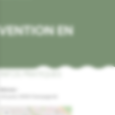
VENTION EN
INFOS PRATIQUES
Adresse :
cité javel, 39300 Champagnole
+