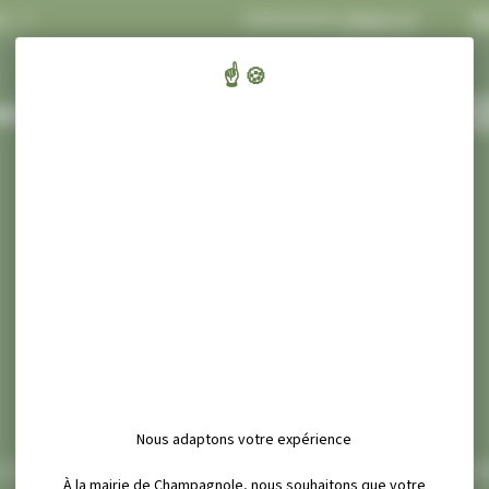
Concert Ecluses 67
dans les événements
cliquez-ici
.
FLASH
ENFANTS,
CULT
AIRIE ET SERVICES
ÉDUCATION ET JEUNESSE
SPORT ET
Nous adaptons votre expérience
.A. (CENTRE DE SOINS, D’ACCOMPAGNEMENT ET DE PRÉVENTION 
À la mairie de Champagnole, nous souhaitons que votre