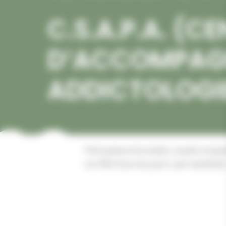
C.S.A.P.A. (C
D’ACCOMPAGN
ADDICTOLOGI
Permanence les lundis, mardis et jeudi
sur RDV (tous les jours sauf vendredi)