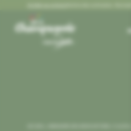
Panneau de gestion des cookies
Accéder au contenu
Gestion des contrastes :
FLASH INFOS
Gestion des contrastes
M
ACCUEIL
/
ANNUAIRE DES ASSOCIATIONS
/
C.S.A.P