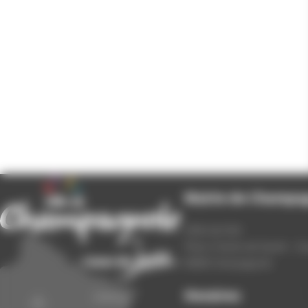
Mairie de Champa
Hôtel de Ville
Place Charles de Gaulle - 3
39300 Champagnole
Horaires