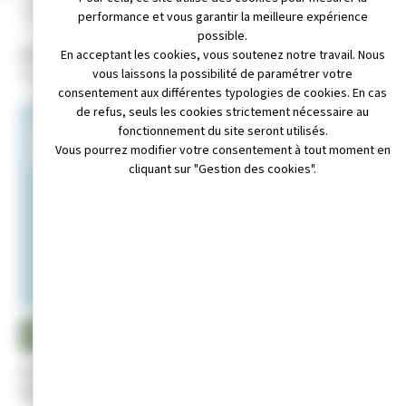
INFOS PRATIQUES
performance et vous garantir la meilleure expérience
possible.
Adresse :
En acceptant les cookies, vous soutenez notre travail. Nous
6 rue Voltaire - 39300 CHAMPAGNOLE.
vous laissons la possibilité de paramétrer votre
consentement aux différentes typologies de cookies. En cas
de refus, seuls les cookies strictement nécessaire au
+
fonctionnement du site seront utilisés.
Vous pourrez modifier votre consentement à tout moment en
−
cliquant sur "Gestion des cookies".
Leaflet
|
© OpenStreetMap contributors
ice@wanadoo.fr ou contact@aoc-champagnole.com
au 03.84.52.50.54 ou 06.87.02.19.25
Site internet non disponible
Président
: M. Fabrice GIRARDOT
Date de création
: Décembre 1989.