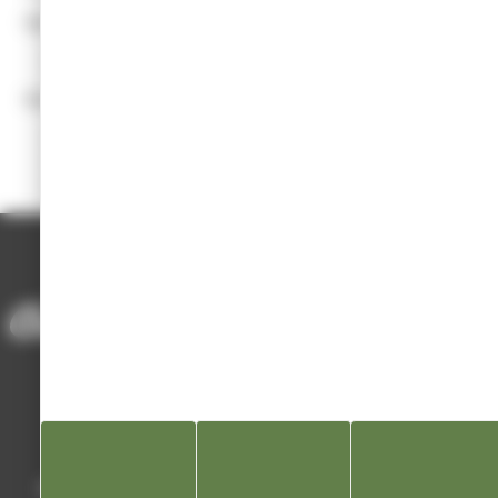
Age minimum pour adhérer
:
18 ans.
Manifestations principales :
3 à 4 dégustations par an.
Saint Sylvestre.
Loto.
ACCUEIL
/
ANNUAIRE DES ASSOCIATIONS
/
ASSOCIATION OENOLOGIQUE CHAMPAGNOLAISE.
Mairie de Champagnole