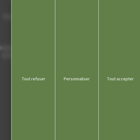
Hôtel de Ville
Place Charles de Gaulle - 3 septembre
39300 Champagnole
Horaires
Du lundi au vendredi de 8h00 à 12h00 et
de 13h30 à 17h30 (16h30 le vendredi)
03 84 53 01 00
Tout refuser
Personnaliser
Tout accepter
Liens utiles
Communauté de communes
Département du Jura
Office du tourisme