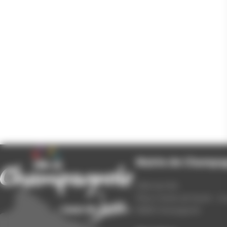
Mairie de Champa
Hôtel de Ville
Place Charles de Gaulle - 3
39300 Champagnole