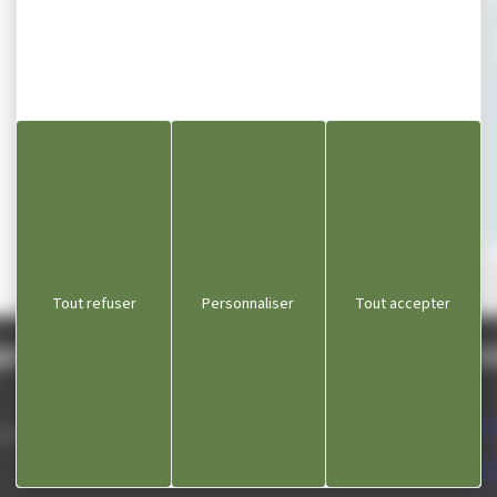
Email n
Ap
Tout refuser
Personnaliser
Tout accepter
gnole
Lie
Com
 septembre
Dépa