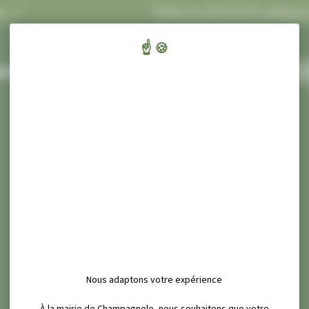
ASH INFOS
Concert Ecluses 67
dans les événements
cliquez-ici
.
ENFANTS,
CULT
AIRIE ET SERVICES
ÉDUCATION ET JEUNESSE
SPORT ET
Nous adaptons votre expérience