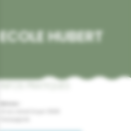
 ECOLE HUBERT
INFOS PRATIQUES
Adresse :
18 rue colonel Gruyer 39300
Champagnole