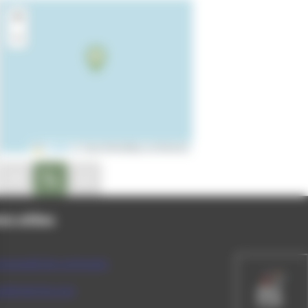
+
−
Leaflet
|
© OpenStreetMap contributors
on disponible
peler au 06.71.18.41.32
Site internet non disponible
ns utiles
munauté de communes
rtement du Jura