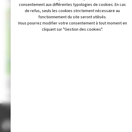
consentement aux différentes typologies de cookies. En cas
de refus, seuls les cookies strictement nécessaire au
+
fonctionnement du site seront utilisés.
Vous pourrez modifier votre consentement à tout moment en
−
cliquant sur "Gestion des cookies".
Leaflet
|
© OpenStreetMap contributors
il non disponible
Téléphone non disponible
Site internet non disponible
La prise de rendez-vous s’effectue sur le site
caf.fr
ACCUEIL
/
ANNUAIRE DES ASSOCIATIONS
/
ALLOCATIONS FAMILIALES