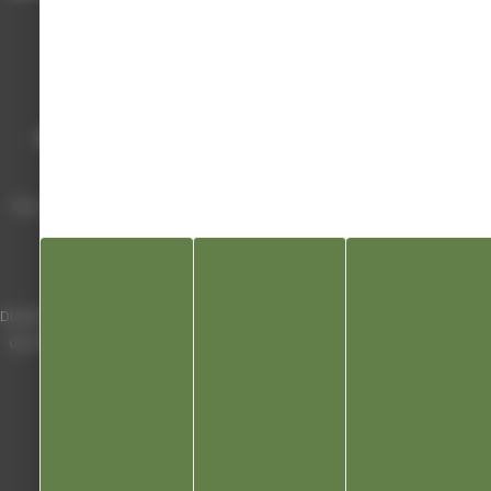
Mairie de Champagnole
Hôtel de Ville
Place Charles de Gaulle - 3 septembre
39300 Champagnole
Horaires
Du lundi au vendredi de 8h00 à 12h00 et
de 13h30 à 17h30 (16h30 le vendredi)
03 84 53 01 00
Liens utiles