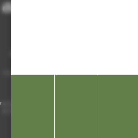
Mairie de Champagnole
Hôtel de Ville
Place Charles de Gaulle - 3 septembre
39300 Champagnole
Horaires
Du lundi au vendredi de 8h00 à 12h00 et
de 13h30 à 17h30 (16h30 le vendredi)
03 84 53 01 00