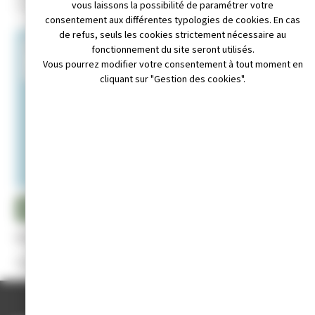
3 sous bry 39300 Vannoz
vous laissons la possibilité de paramétrer votre
consentement aux différentes typologies de cookies. En cas
de refus, seuls les cookies strictement nécessaire au
+
fonctionnement du site seront utilisés.
Vous pourrez modifier votre consentement à tout moment en
−
cliquant sur "Gestion des cookies".
Leaflet
|
© OpenStreetMap contributors
il : accachampagnole@gmail.com
Appeler au 06 89 77 33 00
Site internet non disponible
Président
: M. Emmanuel FILIPPI
mail : accachampagnole@gmail.com
ACCUEIL
/
ANNUAIRE DES ASSOCIATIONS
/
A.C.C.A (CHASSE)