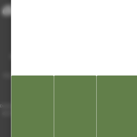
Mairie de Champagnole
Hôtel de Ville
Place Charles de Gaulle - 3 septembre
39300 Champagnole
Horaires
Du lundi au vendredi de 8h00 à 12h00 et
de 13h30 à 17h30 (16h30 le vendredi)
03 84 53 01 00