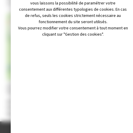
9 rue Heni Prost - 39300 Champagnole
vous laissons la possibilité de paramétrer votre
consentement aux différentes typologies de cookies. En cas
de refus, seuls les cookies strictement nécessaire au
+
fonctionnement du site seront utilisés.
Vous pourrez modifier votre consentement à tout moment en
−
cliquant sur "Gestion des cookies".
Leaflet
|
© OpenStreetMap contributors
il non disponible
Téléphone non disponible
Site internet non disponible
Activité :
Retrouvailles et convivialité.
Président :
Jean BINDA
Date de création :
2009
ACCUEIL
/
ANNUAIRE DES ASSOCIATIONS
/
1949, CLASSE 69