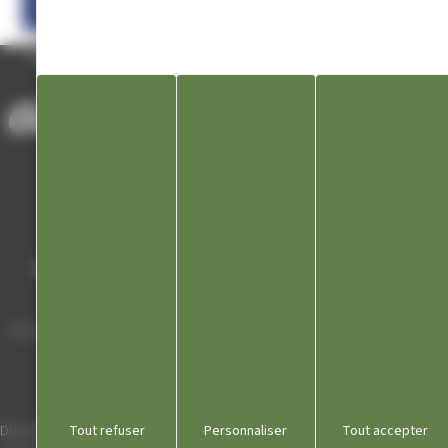
ACCUEIL
/
ACTUALITÉS
/
CASTING : « N’OUBLIEZ PAS LES PAROLES »
Mairie de Champagnole
Hôtel de Ville
Place Charles de Gaulle - 3 septembre
39300 Champagnole
Horaires
Tout refuser
Personnaliser
Tout accepter
Du lundi au vendredi de 8h00 à 12h00 et