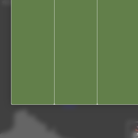
de 13h30 à 17h30 (16h30 le vendredi)
03 84 53 01 00
Liens utiles
Communauté de communes
Département du Jura
Office du tourisme
Kiosque
Contact