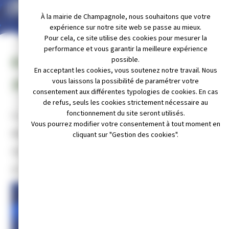
LES PAROLES »
À la mairie de Champagnole, nous souhaitons que votre
expérience sur notre site web se passe au mieux.
Pour cela, ce site utilise des cookies pour mesurer la
performance et vous garantir la meilleure expérience
Et si chanter… vous rapportait
possible.
En acceptant les cookies, vous soutenez notre travail. Nous
20 000 € ?
vous laissons la possibilité de paramétrer votre
consentement aux différentes typologies de cookies. En cas
de refus, seuls les cookies strictement nécessaire au
fonctionnement du site seront utilisés.
Recherche candidats à Champagnole et ses alentours.
Vous pourrez modifier votre consentement à tout moment en
INSCRIPTIONS :
https://inscription.noplp.tv/
cliquant sur "Gestion des cookies".
Contact : 01 49 17 84 20
@castingnoplp et @_anthony_pinto_