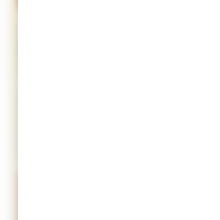
Suite à la vigilance canicule déclenchée par la Préfecture
du Jura pour les journées des
jeudi 25
et
vendredi 26
juin
, et afin de préserver la santé de nos agents de
collecte, les tournées de ramassage seront
exceptionnellement effectuées
exclusivement le matin
.
Vous êtes concerné par l’une de ces
dates de collecte.
Merci de prendre connaissance des
consignes suivantes :
⚠️ Important
Afin de garantir le ramassage de vos déchets,