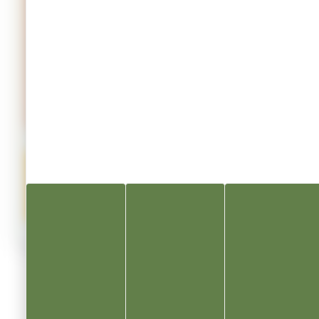
nous vous demandons de bien vouloir
sortir vos
bacs la veille au soir
:
🌙 le
mercredi soir
pour la collecte du
jeudi
;
🌙 le
jeudi soir
pour la collecte du
vendredi
.
En sortant vos bacs à l’avance, vous permettez à
nos agents de travailler aux heures les plus
fraîches de la journée.