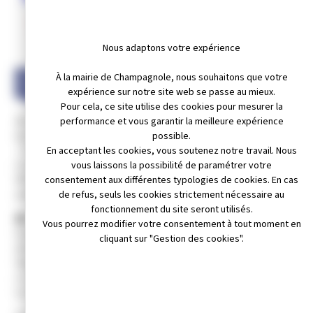
INFORMATIONS MAIRIE :
Nous adaptons votre expérience
MARCHÉ HEBDOMADAIRE
À la mairie de Champagnole, nous souhaitons que votre
expérience sur notre site web se passe au mieux.
Pour cela, ce site utilise des cookies pour mesurer la
performance et vous garantir la meilleure expérience
🎄 𝐋𝐞 𝐦𝐚𝐫𝐜𝐡𝐞́ 𝐡𝐞𝐛𝐝𝐨𝐦𝐚𝐝𝐚𝐢𝐫𝐞 𝐝𝐮 𝐬𝐚𝐦𝐞𝐝𝐢 𝐦𝐚𝐭𝐢𝐧 𝐝𝐞́𝐦𝐞́𝐧𝐚𝐠𝐞 𝐚̀ 𝐩𝐚𝐫𝐭𝐢𝐫
possible.
𝐝𝐮 𝟔 𝐝𝐞́𝐜𝐞𝐦𝐛𝐫𝐞 𝟐𝟎𝟐𝟓.
En acceptant les cookies, vous soutenez notre travail. Nous
📍 Sous la Halle & rue de la Poste 𝐚𝐩𝐫𝐞̀𝐬 𝐥’𝐚𝐫𝐜𝐡𝐞.
vous laissons la possibilité de paramétrer votre
(À proximité de la Mairie)
consentement aux différentes typologies de cookies. En cas
🚫 𝐒𝐭𝐚𝐭𝐢𝐨𝐧𝐧𝐞𝐦𝐞𝐧𝐭 𝐢𝐧𝐭𝐞𝐫𝐝𝐢𝐭 𝐬𝐮𝐫 𝐜𝐞𝐬 𝐞𝐬𝐩𝐚𝐜𝐞𝐬 𝐥𝐞 𝐬𝐚𝐦𝐞𝐝𝐢 𝐝𝐞 𝟓𝐡 𝐚̀ 𝟏𝟓𝐡 𝐩𝐚𝐫
de refus, seuls les cookies strictement nécessaire au
𝐚𝐫𝐫𝐞̂𝐭𝐞́ 𝐦𝐮𝐧𝐢𝐜𝐢𝐩𝐚𝐥.
fonctionnement du site seront utilisés.
🅿️ 𝐋𝐞 𝐬𝐭𝐚𝐭𝐢𝐨𝐧𝐧𝐞𝐦𝐞𝐧𝐭 𝐝𝐞𝐯𝐢𝐞𝐧𝐭 𝐩𝐨𝐬𝐬𝐢𝐛𝐥𝐞 𝐬𝐮𝐫 𝐜𝐞𝐬 𝐞𝐬𝐩𝐚𝐜𝐞𝐬 (𝐡𝐚𝐥𝐥𝐞 & 𝐫𝐮𝐞 𝐝𝐞
Vous pourrez modifier votre consentement à tout moment en
𝐥𝐚 𝐩𝐨𝐬𝐭𝐞 𝐚𝐩𝐫𝐞̀𝐬 𝐥’𝐚𝐫𝐜𝐡𝐞) 𝐦𝐚𝐢𝐬 𝐞𝐧 🔹𝐙𝐎𝐍𝐄 𝐁𝐋𝐄𝐔𝐄🔹, 𝐩𝐨𝐮𝐫 𝟕𝟑 𝐩𝐥𝐚𝐜𝐞𝐬,
cliquant sur "Gestion des cookies".
𝐝𝐮 𝐥𝐮𝐧𝐝𝐢 𝐚𝐮 𝐯𝐞𝐧𝐝𝐫𝐞𝐝𝐢 𝐝𝐞 𝟖𝐡𝟎𝟎 𝐚̀ 𝟏𝟖𝐡 𝐩𝐨𝐮𝐫 𝐮𝐧𝐞 𝐝𝐮𝐫𝐞́𝐞 𝐝𝐞 𝟏𝐡𝟑𝟎
𝐌𝐚𝐱𝐢𝐦𝐮𝐦 𝐩𝐚𝐫 𝐚𝐫𝐫𝐞̂𝐭𝐞́ 𝐦𝐮𝐧𝐢𝐜𝐢𝐩𝐚𝐥.
Le disque est obligatoire (une distribution sera faite à l’accueil de
la mairie où autres fournisseurs).