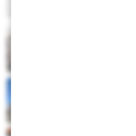
Rappel 👮: 🚫 𝐒𝐭𝐚𝐭𝐢𝐨𝐧𝐧𝐞𝐦𝐞𝐧𝐭 𝐢𝐧𝐭𝐞𝐫𝐝𝐢𝐭 𝐥𝐞 𝐥𝐨𝐧𝐠 𝐝𝐞 𝐥’𝐄𝐠𝐥𝐢𝐬𝐞 𝐬𝐮𝐫 𝐥𝐞 🅿️ 𝐝𝐞
𝐥𝐚 𝐦𝐚𝐢𝐫𝐢𝐞, 𝐚𝐢𝐧𝐬𝐢 𝐪𝐮𝐞 𝐝𝐞𝐯𝐚𝐧𝐭 𝐥𝐞𝐬 𝐚𝐧𝐜𝐢𝐞𝐧𝐬 𝐞́𝐭𝐚𝐛𝐥𝐢𝐬𝐬𝐞𝐦𝐞𝐧𝐭𝐬 𝐆𝐫𝐞𝐬𝐬𝐞𝐭 𝐞𝐭
𝐥’𝐞́𝐭𝐮𝐝𝐞 𝐍𝐨𝐭𝐚𝐫𝐢𝐚𝐥𝐞 (𝟐𝟒 𝐫𝐮𝐞 𝐆𝐞́𝐧𝐞́𝐫𝐚𝐥 𝐋𝐞𝐜𝐥𝐞𝐫𝐜 𝐬𝐚𝐮𝐟 𝐥𝐞 𝐬𝐚𝐦𝐞𝐝𝐢 𝐦𝐚𝐭𝐢𝐧).
Galerie de 7 images